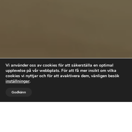
Vi använder oss av cookies för att säkerställa en optimal
upplevelse på vår webbplats. För att få mer insikt om vilka
cookies vi nyttjar och för att avaktivera dem, vänligen besök
inställningar
.



Godkänn
RING OSS
FÖLJ
MAIL
Letar du efter kompetenta
snickare till ditt nästa
byggprojekt?